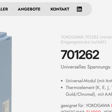
LLER
ANGEBOTE
KONTAKT
YOKOGAWA 701262 Univers
Eingangsmodul (w/AAF)
701262
Universelles Spannungs
Universal-Modul (mit Anti
Thermoelement (K, E, J, T
Gold/Chromel), mit AA
geeignet für: YOKOGAWA