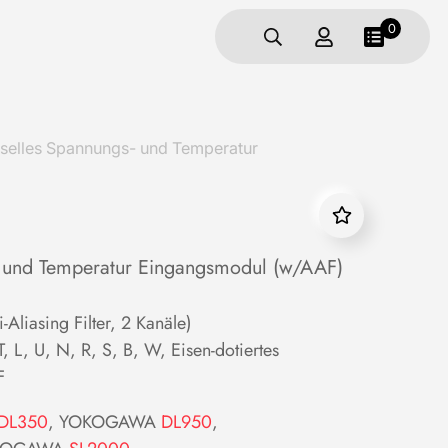
0
elles Spannungs- und Temperatur
- und Temperatur Eingangsmodul (w/AAF)
-Aliasing Filter, 2 Kanäle)
, L, U, N, R, S, B, W, Eisen-dotiertes
F
DL350
, YOKOGAWA
DL950
,