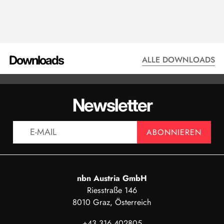
Downloads
ALLE DOWNLOADS
DATENBLATT - XTC501
DATENBL
Newsletter
ANZEIGEN
AN
ABONNIEREN
nbn Austria GmbH
Riesstraße 146
8010 Graz, Österreich
+43 316 402805