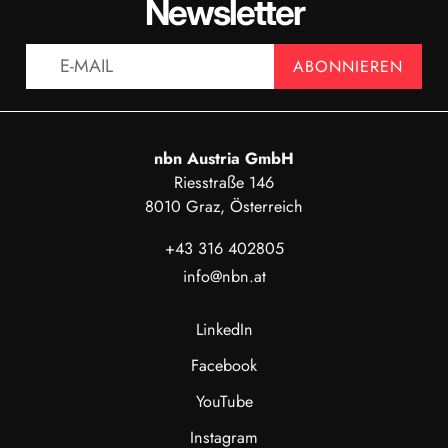
Newsletter
Fokusabstand
30 mm
± 1 mm
ANZEIGEN
ABONNIEREN
Messung und Analyse
Temperaturbereich
-20 °C bis 150 °C
nbn Austria GmbH
Riesstraße 146
Genauigkeit
±3°C oder
±3%
8010 Graz, Österreich
+43 316 402805
Allgemeines
info@nbn.at
Betriebstemperaturbereich
-20 °C bis 50 °C
LinkedIn
Facebook
Gewicht
9 g
YouTube
Instagram