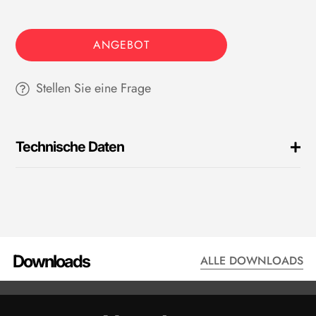
ANGEBOT
Stellen Sie eine Frage
Technische Daten
Infrarotbild
Brennweite
4,1 mm
Sichtfeld FOV (Field of View)
47,6° x 36,1°
Downloads
ALLE DOWNLOADS
Räumliche Auflösung IFOV
2,93 mrad
DATENBLATT - P201
(
Instantaneous Field of View)