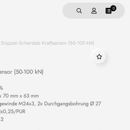
0
ppel-Scherstab Kraftsensor (50-100 kN)
ensor (50-100 kN)
 %
x 70 mm x 63 mm
nengewinde M24x3, 2x Durchgangsbohrung Ø 27
x2x0,25/PUR
42