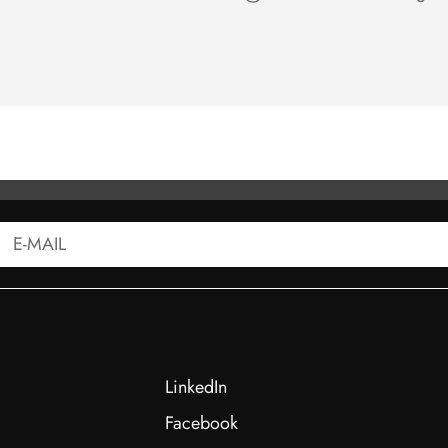
T - KM65Z-AG 2 KN M12
DATENBLATT - KM65Z
LinkedIn
Facebook