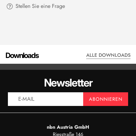
Stellen Sie eine Frage
Downloads
ALLE DOWNLOADS
DATENBLATT - KM25 100 N
DATENBLAT
Newsletter
ANZEIGEN
AN
ABONNIEREN
nbn Austria GmbH
Riesstraße 146