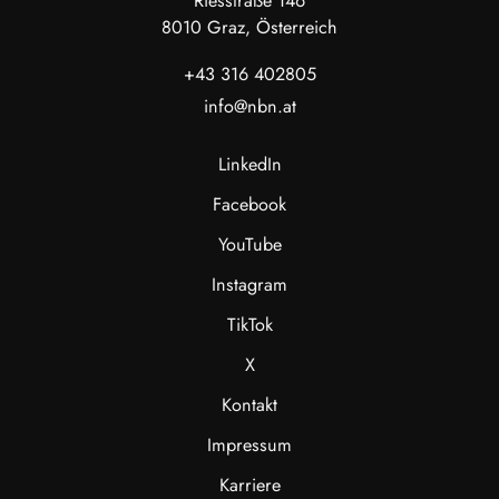
Riesstraße 146
8010 Graz, Österreich
Räumliche Auflösung IVOF
3,3 mrad
(
Instantaneous Field of View)
+43 316 402805
fixer Fokus
Fokus
info@nbn.at
LinkedIn
Facebook
YouTube
Instagram
TikTok
X
Kontakt
Impressum
Karriere