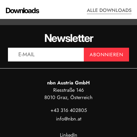
Downloads
ALLE DOWNLOADS
DATENBLATT - AQ6360
HANDBUC
Newsletter
ANZEIGEN
AN
ABONNIEREN
nbn Austria GmbH
Riesstraße 146
8010 Graz, Österreich
+43 316 402805
info@nbn.at
LinkedIn