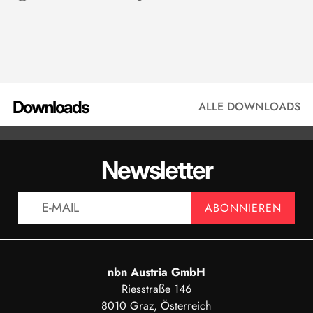
Downloads
ALLE DOWNLOADS
DATENBLATT - QMA401
BESTELLC
Newsletter
ANZEIGEN
AN
ABONNIEREN
nbn Austria GmbH
Riesstraße 146
8010 Graz, Österreich