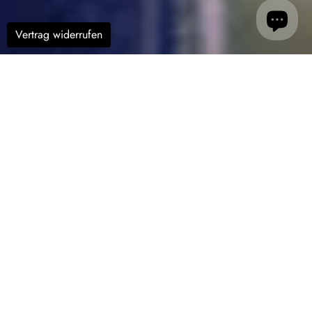
Vertrag widerrufen
Filter
Messtechnik
Messtechnik von
nbn Austria
– Hier finden Sie
hochwertige Messinstrumente, die präzise und zuverlässige
Lösungen für verschiedenste Anwendungen bieten. Unsere
Produkte sind auf höchste Genauigkeit und Langlebigkeit
ausgelegt, um Ihren Anforderungen gerecht zu werden.
Eigenschaften
Präzise:
Exakte Messungen mit hochpräzisen Instrumenten
Zuverlässig:
Langlebige und robuste Geräte für