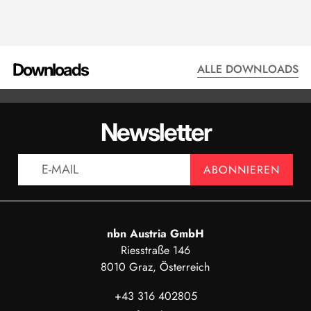
Downloads
ALLE DOWNLOADS
DATENBLATT - XTC601
BESTELLC
Newsletter
ANZEIGEN
AN
ABONNIEREN
nbn Austria GmbH
Riesstraße 146
8010 Graz, Österreich
+43 316 402805