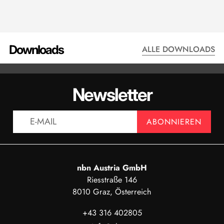
Downloads
ALLE DOWNLOADS
DATENBLATT - QMA601
BESTELLC
Newsletter
ANZEIGEN
AN
ABONNIEREN
nbn Austria GmbH
Riesstraße 146
8010 Graz, Österreich
+43 316 402805