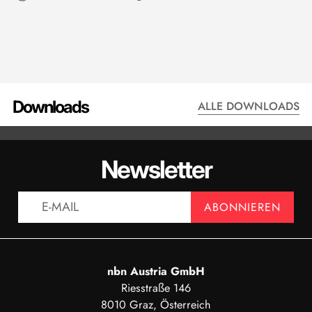
Downloads
ALLE DOWNLOADS
DATENBLATT - QMA401
BESTELLC
Newsletter
ANZEIGEN
AN
ABONNIEREN
nbn Austria GmbH
Riesstraße 146
8010 Graz, Österreich