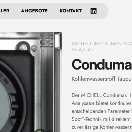
LLER
ANGEBOTE
KONTAKT
MICHELL INSTRUMENTS Con
Analysator
Condumax
Kohlenwasserstoff Taupu
Der MICHELL Condumax II K
Analysator bietet kontinui
entscheidenden Parameter i
Spot”-Technik mit direktem 
zuverlässige Kohlenwassers