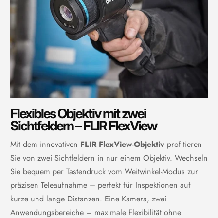
Radiometrisches IR-
Ja, über UVC
Videostreaming
Räumliche Auflösung IFOV
0,67 mrad/Pixel (24°), 0,38
(
Instantaneous Field of View)
mrad/Pixel (14°)
Spektralbereich
7,5 bis 14,0 µm
Sucher
Nein
Flexibles Objektiv mit zwei
Thermische Empfindlichkeit
<40 mK bei 30 °C (24°-
Sichtfeldern – FLIR FlexView
NETD (
Noise Equivalent
Objektiv), <50 mK bei 30 °C
Temperature Difference)
(14°-Objektiv)
Mit dem innovativen
FLIR FlexView-Objektiv
profitieren
UltraMax
Ja
Sie von zwei Sichtfeldern in nur einem Objektiv. Wechseln
Sie bequem per Tastendruck vom Weitwinkel-Modus zur
präzisen Teleaufnahme – perfekt für Inspektionen auf
Messung und Analyse
kurze und lange Distanzen. Eine Kamera, zwei
Anwendungsbereiche – maximale Flexibilität ohne
Genauigkeit
±2 °C oder ±2 % der Messwerte