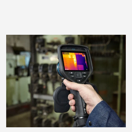
IR-Auflösung
640 x 480
Thermische Empfindlichkeit
<40 mK bei 30 °C (24°-
NETD (
Noise Equivalent
Objektiv), <50 mK bei 30 °C
Temperature Difference)
(14°-Objektiv)
Genauigkeit
±2 °C oder ±2 % der Messwerte
Sichtfeld FOV (Field of View)
24° x 18°, 14° x 10°
5 MP (Megapixel), mit
Digitalkamera
integrierter LED-Foto-/Video-
Leuchte
4-Zoll-LCD-Touchscreen 640 x
Display
480 Pixel mit automatischer
Drehfunktion
Speichermedium
herausnehmbare SD-Karte