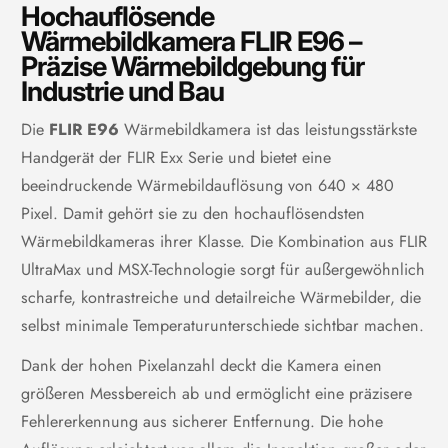
Bildgebung und optische Daten
Hochauflösende
Wärmebildkamera FLIR E96 –
Bildfrequenz
30 Hz
Präzise Wärmebildgebung für
Industrie und Bau
Bild in Bild
Größe und Position einstellbar
Die
FLIR E96
Wärmebildkamera ist das leistungsstärkste
Blendenzahl
f/1.3 (14°/24°-Objektiv)
Handgerät der FLIR Exx Serie und bietet eine
beeindruckende Wärmebildauflösung von 640 × 480
29 mm (1,41 Zoll) / 17 mm (0,67
Brennweite
Pixel. Damit gehört sie zu den hochauflösendsten
Zoll)
Wärmebildkameras ihrer Klasse. Die Kombination aus FLIR
ungekühlter Mikrobolometer, 12
UltraMax und MSX-Technologie sorgt für außergewöhnlich
Detektortyp und -raster
µm
scharfe, kontrastreiche und detailreiche Wärmebilder, die
selbst minimale Temperaturunterschiede sichtbar machen.
5 MP (Megapixel), mit
Digitalkamera
integrierter LED-Foto-/Video-
Dank der hohen Pixelanzahl deckt die Kamera einen
Leuchte
größeren Messbereich ab und ermöglicht eine präzisere
Digitalzoom
1- bis 8-fach stufenlos
Fehlererkennung aus sicherer Entfernung. Die hohe