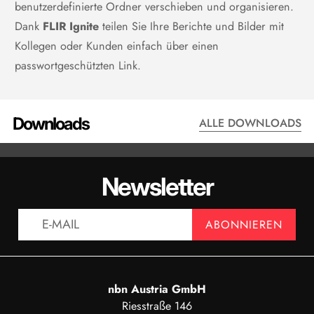
Thermal Studio Starter
benutzerdefinierte Ordner verschieben und organisieren.
Dank
FLIR Ignite
teilen Sie Ihre Berichte und Bilder mit
Kollegen oder Kunden einfach über einen
passwortgeschützten Link.
Downloads
ALLE DOWNLOADS
DATENBLATT - E96
HANDB
Newsletter
ANZEIGEN
AN
ABONNIEREN
nbn Austria GmbH
Riesstraße 146