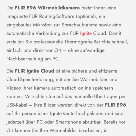
Die
FLIR E96 Wärmebildkamera
bietet Ihnen eine
Sicherheit
EN/UL/CSA/PSE 60950-1
integrierte FLIR Routing-Software (optional), ein
eingebautes Mikrofon zur Sprachaufnahme sowie eine
automatische Verbindung zur FLIR
Ignite
Cloud. Damit
Allgemeine Angaben
erstellen Sie professionelle Thermografie-Berichte schnell,
FLIR Inspection Route
in der Kamera aktiviert
einfach und direkt vor Ort – ohne aufwändige
Nachbearbeitung am PC.
Laserpointer
Ja
Die
FLIR Ignite Cloud
ist eine sichere und effiziente
Infrarotkamera mit Objektiv, 2
Cloud-Speicherlösung, mit der Sie Wärmebilder und
Akkus, Akkuladegerät,
Hartschalen-Tragetasche,
Videos Ihrer Kamera automatisch online speichern
Tragegurte, vorderem
können. Verzichten Sie auf das manuelle Übertragen per
Objektivdeckel vorne, Netzteile,
USB-Kabel – Ihre Bilder werden direkt von der
FLIR E96
Verpackung
gedruckte Dokumentation, SD-
Speicherkarte (8 GB), Kabel
auf Ihr persönliches Ignite-Konto hochgeladen und sind
(USB 2.0 A zu USB Typ C, USB
jederzeit über PC oder Smartphone abrufbar. Bereits vor
Typ C zu HDMI, USB Typ C zu
Ort können Sie Ihre Wärmebilder bearbeiten, in
USB Typ C), Lizenzkarte: FLIR