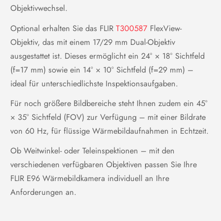
Objektivwechsel.
Messpunkt
je 3 im Echtzeit-Modus
Optional erhalten Sie das FLIR
T300587
FlexView-
--20°C bis 120°C, 0°C bis
Objektiv, das mit einem 17/29 mm Dual-Objektiv
Objekttemperaturbereich
650°C, 300°C bis 1.500°C
ausgestattet ist. Dieses ermöglicht ein 24° × 18° Sichtfeld
keine Messung, Center-Spot,
(f=17 mm) sowie ein 14° × 10° Sichtfeld (f=29 mm) –
Voreinstellungen für
Hot-Spot, Cold-Spot,
Messungen (Presets)
benutzerdefiniert 1,
ideal für unterschiedlichste Inspektionsaufgaben.
benutzerdefiniert 2
Für noch größere Bildbereiche steht Ihnen zudem ein 45°
× 35° Sichtfeld (FOV) zur Verfügung – mit einer Bildrate
Benutzeroberfläche
von 60 Hz, für flüssige Wärmebildaufnahmen in Echtzeit.
4-Zoll-LCD-Touchscreen 640 x
Ob Weitwinkel- oder Teleinspektionen – mit den
Display
480 Pixel mit automatischer
Drehfunktion
verschiedenen verfügbaren Objektiven passen Sie Ihre
über integriertes Mikrofon oder
FLIR E96 Wärmebildkamera individuell an Ihre
Bluetooth bis zu 60 Sek. lange
Anforderungen an.
Sprachaufzeichnungen zu
Sprache
Einzelbildern oder Videos
hinzufügen (Lautsprecher