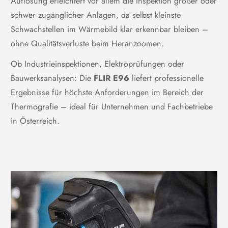
Auflösung erleichtert vor allem die Inspektion großer oder
Iron, Rainbow, Rainbow HC,
Farbpaletten
White hot, Black hot, Arctic,
schwer zugänglicher Anlagen, da selbst kleinste
Lava
Schwachstellen im Wärmebild klar erkennbar bleiben –
stufenloser Laser-
ohne Qualitätsverluste beim Heranzoomen.
Fokus
Entfernungsmesser (LDM),
Einpunkt-Kontrast, manuell
Ob Industrieinspektionen, Elektroprüfungen oder
Bauwerksanalysen: Die
FLIR E96
liefert professionelle
IR-Auflösung
640 x 480
Ergebnisse für höchste Anforderungen im Bereich der
Thermografie – ideal für Unternehmen und Fachbetriebe
Mindestfokusabstand
0,18 m (24°) / 1,0 m (14°)
in Österreich.
Mindestfokusabstand mit
0,5 m (24°) / 1,0 m (14°)
MSX
H.264 oder MPEG-4 über
Nicht-radiometrisches IR-
WLAN MJPEG über UVC oder
Videostreaming
WLAN
Objektiverkennung
automatisch
Radiometrische IR-
radiometrische
Videoaufzeichnung
Echtzeitaufzeichnung (.csq)