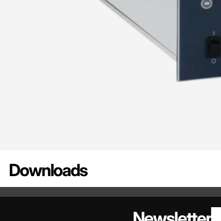
Downloads
DATENBLATT - 6634D
HAN
Newsletter