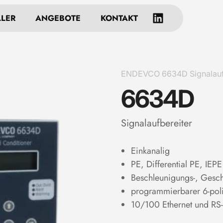
LLER
ANGEBOTE
KONTAKT
ENDEVCO 6634D Signalauf
6634D
Signalaufbereiter
Einkanalig
PE, Differential PE, IE
Beschleunigungs-, Gesc
programmierbarer 6-polig
10/100 Ethernet und RS-2