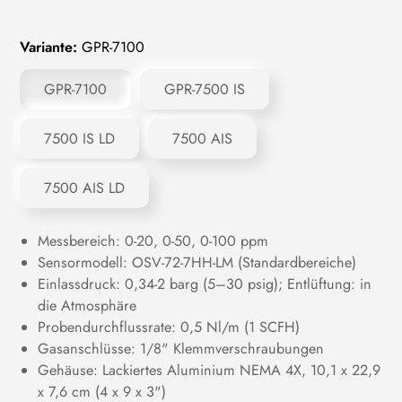
Variante:
GPR-7100
GPR-7100
GPR-7500 IS
7500 IS LD
7500 AIS
7500 AIS LD
Messbereich: 0-20, 0-50, 0-100 ppm
Sensormodell: OSV-72-7HH-LM (Standardbereiche)
Einlassdruck: 0,34-2 barg (5–30 psig); Entlüftung: in
die Atmosphäre
Probendurchflussrate: 0,5 Nl/m (1 SCFH)
Gasanschlüsse: 1/8" Klemmverschraubungen
Gehäuse: Lackiertes Aluminium NEMA 4X, 10,1 x 22,9
x 7,6 cm (4 x 9 x 3")