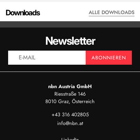
Downloads
ALLE DOWNLOADS
DATENBLATT - GPR-7100
DATENBLA
Newsletter
ANZEIGEN
AN
ABONNIEREN
nbn Austria GmbH
Riesstraße 146
8010 Graz, Österreich
+43 316 402805
info@nbn.at
LinkedIn